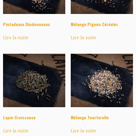
Pintadeaux Dindonneaux
Mélange Pigeon Céréales
Lire la suite
Lire la suite
Lapin Croissance
Mélange Tourterelle
Lire la suite
Lire la suite