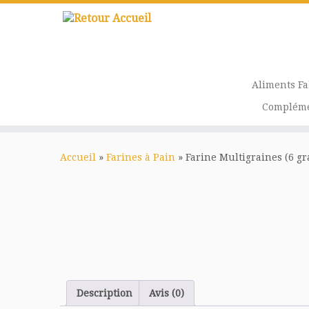
Passer
au
contenu
Aliments F
Compléme
Accueil
»
Farines à Pain
»
Farine Multigraines (6 gr
Description
Avis (0)