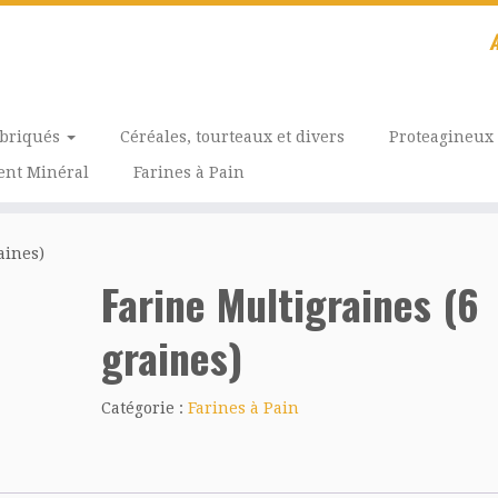
A
abriqués
Céréales, tourteaux et divers
Proteagineux
nt Minéral
Farines à Pain
aines)
Farine Multigraines (6
graines)
Catégorie :
Farines à Pain