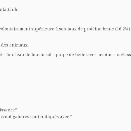
llaitante.
 volontairement supérieure à son taux de protéine brute (16,2%)
n des animaux.
lé – tourteau de tournesol – pulpe de betterave – avoine – mélas
oissance”
s obligatoires sont indiqués avec
*