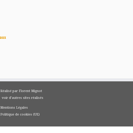
aux
Réalisé par Florent Mignot
voir d’autres sites réalisés
Mentions Légales
Politique de cookies (UE)