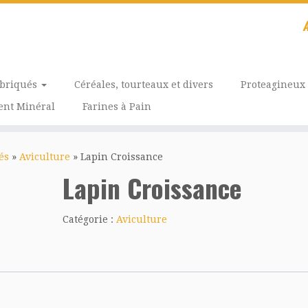
A
abriqués
Céréales, tourteaux et divers
Proteagineux
nt Minéral
Farines à Pain
és
»
Aviculture
»
Lapin Croissance
Lapin Croissance
Catégorie :
Aviculture