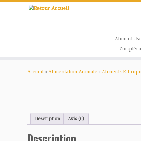
Passer
au
contenu
Aliments F
Compléme
Accueil
»
Alimentation Animale
»
Aliments Fabriqu
Description
Avis (0)
Description