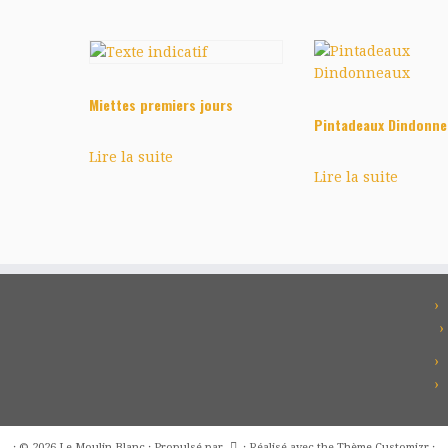
Miettes premiers jours
Pintadeaux Dindonne
Lire la suite
Lire la suite
·
© 2026
Le Moulin Blanc
·
Propulsé par
·
Réalisé avec the
Thème Customizr
·